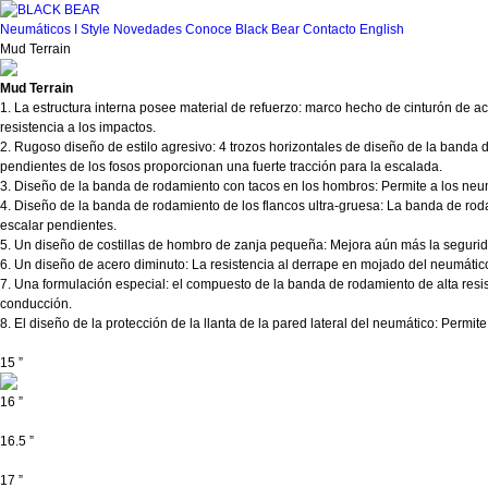
Neumáticos
I Style
Novedades
Conoce Black Bear
Contacto
English
Mud Terrain
Mud Terrain
1. La estructura interna posee material de refuerzo: marco hecho de cinturón de ac
resistencia a los impactos.
2. Rugoso diseño de estilo agresivo: 4 trozos horizontales de diseño de la banda
pendientes de los fosos proporcionan una fuerte tracción para la escalada.
3. Diseño de la banda de rodamiento con tacos en los hombros: Permite a los neumá
4. Diseño de la banda de rodamiento de los flancos ultra-gruesa: La banda de rod
escalar pendientes.
5. Un diseño de costillas de hombro de zanja pequeña: Mejora aún más la segurida
6. Un diseño de acero diminuto: La resistencia al derrape en mojado del neumátic
7. Una formulación especial: el compuesto de la banda de rodamiento de alta resist
conducción.
8. El diseño de la protección de la llanta de la pared lateral del neumático: Permi
15 ”
16 ”
16.5 ”
17 ”