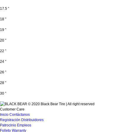
17.5 ”
18 ”
19 ”
20 ”
22 ”
24 ”
26 ”
28 ”
30 ”
© 2020 Black Bear Tire | All right reserved
Customer Care
Inicio
Contáctanos
Registración
Distribuidores
Patrocinio
Empleos
Folleto
Warranty