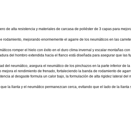
ero de alta resistencia y materiales de carcasa de poliéster de 3 capas para mejor
 de rodamiento, mejorando enormemente el agarre de los neumáticos en las carreter
ticos romper el hielo con éxito en el duro clima invernal y escalar montañas con f
adura del hombro extendida hacia el flanco está diseñada para asegurar que las fu
d del neumático, asegura el neumático de los pinchazos en la parte inferior de l
o mejora el rendimiento de frenado, fortaleciendo la banda de rodamiento de agarr
encia al desgaste formula un calor bajo, la formulación de alta rigidez lateral del
te que la llanta y el neumático permanezcan cerca, evitando que el lado de la llanta